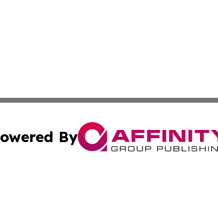
owered By
ubmit Press Release
Terms & Conditions
Copyright/DMCA
ba Affinity Group Publishing & International Manufacturin
Cookie Settings / Your Privacy Choices