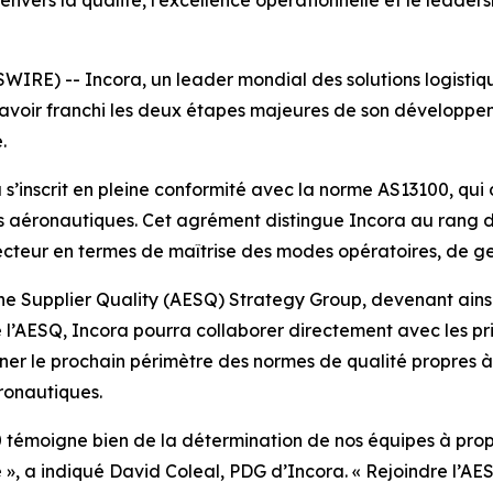
ers la qualité, l’excellence opérationnelle et le leaders
RE) -- Incora, un leader mondial des solutions logistiqu
ur avoir franchi les deux étapes majeures de son dévelop
.
ra s’inscrit en pleine conformité avec la norme AS13100, qu
rs aéronautiques. Cet agrément distingue Incora au rang d
ecteur en termes de maîtrise des modes opératoires, de gest
ne Supplier Quality (AESQ) Strategy Group, devenant ainsi
’AESQ, Incora pourra collaborer directement avec les pri
ner le prochain périmètre des normes de qualité propres à
ronautiques.
témoigne bien de la détermination de nos équipes à propos
ète », a indiqué David Coleal, PDG d’Incora. « Rejoindre l