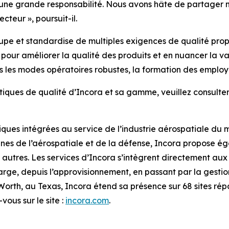
et une grande responsabilité. Nous avons hâte de partager 
cteur », poursuit-il.
e et standardise de multiples exigences de qualité propr
our améliorer la qualité des produits et en nuancer la varia
 les modes opératoires robustes, la formation des employés
litiques de qualité d’Incora et sa gamme, veuillez consulte
tiques intégrées au service de l’industrie aérospatiale du
nes de l’aérospatiale et de la défense, Incora propose éga
utres. Les services d’Incora s’intègrent directement aux ac
rge, depuis l’approvisionnement, en passant par la gestion
t Worth, au Texas, Incora étend sa présence sur 68 sites ré
vous sur le site :
incora.com
.