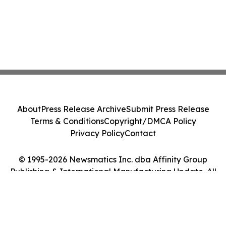
About
Press Release Archive
Submit Press Release
Terms & Conditions
Copyright/DMCA Policy
Privacy Policy
Contact
© 1995-2026 Newsmatics Inc. dba Affinity Group
Publishing & International Manufacturing Update. All
Rights Reserved.
Cookie Settings / Your Privacy Choices