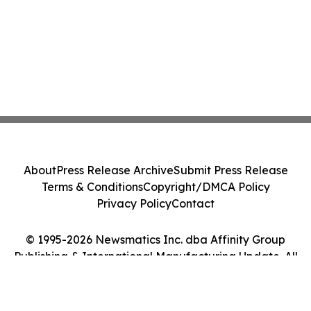
About
Press Release Archive
Submit Press Release
Terms & Conditions
Copyright/DMCA Policy
Privacy Policy
Contact
© 1995-2026 Newsmatics Inc. dba Affinity Group
Publishing & International Manufacturing Update. All
Rights Reserved.
Cookie Settings / Your Privacy Choices