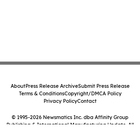
About
Press Release Archive
Submit Press Release
Terms & Conditions
Copyright/DMCA Policy
Privacy Policy
Contact
© 1995-2026 Newsmatics Inc. dba Affinity Group
Publishing & International Manufacturing Update. All
Rights Reserved.