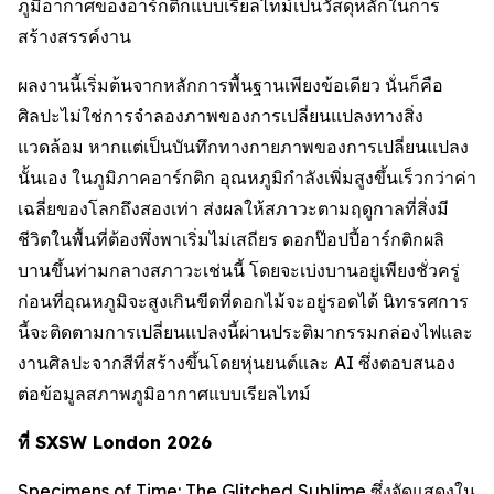
ภูมิอากาศของอาร์กติกแบบเรียลไทม์เป็นวัสดุหลักในการ
สร้างสรรค์งาน
ผลงานนี้เริ่มต้นจากหลักการพื้นฐานเพียงข้อเดียว นั่นก็คือ
ศิลปะไม่ใช่การจำลองภาพของการเปลี่ยนแปลงทางสิ่ง
แวดล้อม หากแต่เป็นบันทึกทางกายภาพของการเปลี่ยนแปลง
นั้นเอง ในภูมิภาคอาร์กติก อุณหภูมิกำลังเพิ่มสูงขึ้นเร็วกว่าค่า
เฉลี่ยของโลกถึงสองเท่า ส่งผลให้สภาวะตามฤดูกาลที่สิ่งมี
ชีวิตในพื้นที่ต้องพึ่งพาเริ่มไม่เสถียร ดอกป๊อปปี้อาร์กติกผลิ
บานขึ้นท่ามกลางสภาวะเช่นนี้ โดยจะเบ่งบานอยู่เพียงชั่วครู่
ก่อนที่อุณหภูมิจะสูงเกินขีดที่ดอกไม้จะอยู่รอดได้ นิทรรศการ
นี้จะติดตามการเปลี่ยนแปลงนี้ผ่านประติมากรรมกล่องไฟและ
งานศิลปะจากสีที่สร้างขึ้นโดยหุ่นยนต์และ AI ซึ่งตอบสนอง
ต่อข้อมูลสภาพภูมิอากาศแบบเรียลไทม์
ที่ SXSW London 2026
Specimens of Time: The Glitched Sublime
ซึ่งจัดแสดงใน