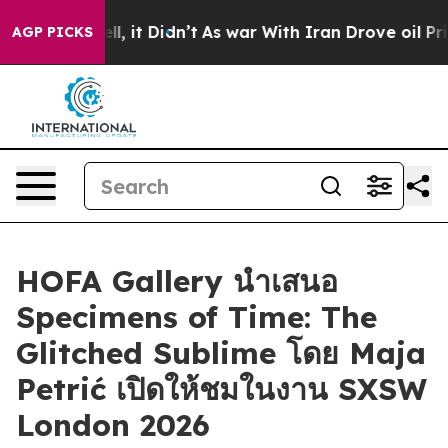
40%. Well, it Didn’t
As war With Iran Drove oil Price
AGP PICKS
HOFA Gallery นำเสนอ
Specimens of Time: The
Glitched Sublime โดย Maja
Petrić เปิดให้ชมในงาน SXSW
London 2026