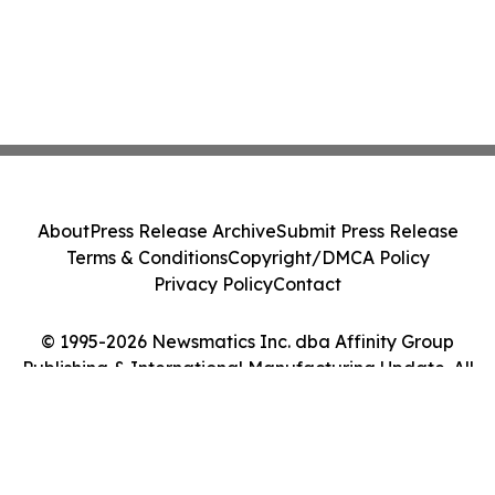
About
Press Release Archive
Submit Press Release
Terms & Conditions
Copyright/DMCA Policy
Privacy Policy
Contact
© 1995-2026 Newsmatics Inc. dba Affinity Group
Publishing & International Manufacturing Update. All
Rights Reserved.
Cookie Settings / Your Privacy Choices