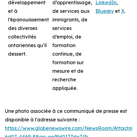
développement
d’apprentissage,
LinkedIn
,
et à
de services aux
Bluesky
et
X
.
l’épanouissement
immigrants, de
des diverses
services
collectivités
d’emploi, de
ontariennes qu’il
formation
dessert.
continue, de
formation sur
mesure et de
recherche
appliquée.
Une photo associée à ce communiqué de presse est
disponible à l'adresse suivante :
https://www.globenewswire.com/NewsRoom/Attachme
6d07-4469-88aa-ae9fd0177de7/fr