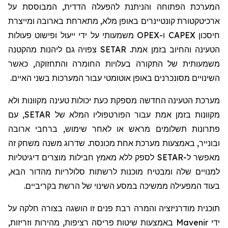
המערכת הפתוחה והניתנת להפעלה הדדית, המבוססת על
ארכיטקטורת קונטיינרים באופן מלא, מתארחת בארובה ומייצרת
חיסכון
CAPEX
ו-
OPEX
משמעותי על ידי ייעול ופישוט פעולות
הטעינה והחיוב בזמן אמת.
SETAR
צפויה גם ליהנות מהקטנה
משמעותית של התקורה בעלויות החומרה והתחזוקה, כאשר
השינויים מסונכרנים באופן אוטומטי עבור המערכות בשני האיים.
מערכת הטעינה החדשה מספקת כעת יכולות טעינה מקוונות ולא
מקוונות בזמן אמת עבור הפורטפוליו המלא של
SETAR
, עם
פתרונות תשלומים מראש או לאחר שימוש, ברחבי ארובה
ובונייר, באמצעות מערכת אחת מכונסת. שדרוג משנה משחק זה
מאפשר ל-
SETAR
לספק ללא מאמץ חבילות מוצרים דיגיטליות
למנויים שלה ומבטיח מוכנות לרשתות סלולריות מהדור הבא,
בעוד המפעילה ממשיכה במסע השינוי של הרשת בקריביים.
תוכנית מודרניזציה והמרה רבת פנים זו הושגה בצורה חלקה על
ידי
Mavenir
באמצעות שיטות פריסה רציפות, מהירות וזריזות,