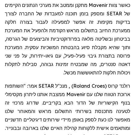
כאשר צוות
Mavenir
מתקנן וממטב את מערכי הנתונים הקיימים
של
SETAR
ומספק בזמן תוכנה למעבדות של החברה לצורך
בדיקות מקיפות. זה אפשר למפעילה לעבור בצורה חלקה
ממערכת החיוב בתשלום מראש הקודמת ולהפעיל את המערכת
בביטחון ובשליטה מלאה בפרודוקטיביות והביצועים של הגרסה,
ותוך שהיא מקבלת סיוע בהבטחת המשכיות עסקית. המערכת
פרוסה בתצורת גיבוי פעיל-פעיל, עם גיאו-יתירות, על פני שני
דאטה סנטרים, מה שמבטיח זמינות גבוהה, סבילות לתקלות
ויכולות חלקות להתאוששות מכשל.
רולנד קרו
ס (
Roland Croes
)
, מנכ"ל SETAR אמר: "השותפות
ארוכת הטווח שלנו עם Mavenir ממצבת אותנו ליתרון מקסימלי
בנוף הקישוריות של הדור הבא בקריביים. שדרוג מרכזי זה
לטעינה מתכנסת בשירותי התשלום מראש והמאוחר שלנו
מאפשר לנו כעת לספק באופן מיידי שירותים דיגיטליים חדשניים
ומותאמים אישית ללקוחות קהילת האיים שלנו בארובה ובבונייר.