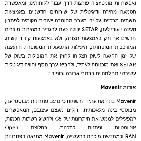
ואפשרויות מוניטיזציה פורצות דרך עבור לקוחותינו, ומאפשרת
הטמעה מהירה ודיגיטלית של שירותים חדשניים באמצעות
תשתית מרכזית. על ידי מעבר מחומרה ייעודית מקומית לפתרון
טעינה ייעודי לענן,
SETAR
יכולה כעת להגדיר במהירות מוצרים
חדשים אך ורק באמצעות תצורה, ולא באמצעות קידוד קשיח.
המורכבות המופחתת, היעילות התפעולית המשופרת וההאצה
של זמן ההגעה לשוק הצליחו לחזק את המובילות בשוק של
SETAR
ואת מוכנותה לעתיד, ולהביא ערך נוסף וחוויה דיגיטלית
עשירה יותר למנויים ברחבי ארובה ובונייר".
אודות
Mavenir
Mavenir
בונה את עתיד הרשתות כיום עם פתרונות מבוססי ענן,
מבוססי בינה מלאכותית, ירוקים מעצם עיצובם, המאפשרים
למפעילים לממש את היתרונות של 5
G
ולהשיג רשתות חכמות,
אוטומטיות וניתנות לתכנות. כחלוצת
Open
RAN
וכמחדשת מוכחת בתעשייה,
Mavenir
מתגאה בפתרונות