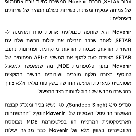
עבור SETAR,
חברת
Mavenir ממשיכה להיות גורם אסטרטגי
של צמיחה עסקית ומצוינות בשירות בעולם המהיר של שירותים
דיגיטליים".
Mavenir היא שותפה טכנולוגית ארוכת טווח ומהימנה ל-
SETAR, לאחר שכבר הגדילה את יכולות הרשת שלה עם
תשתית הודעות, אבטחת הודעות מתקדמת ופתרונות ניתוב.
SETAR מצוידת כעת למנף את ממשקי ה-API הפתוחים של
Mavenir בתוך פלטפורמת MDE, מה שמאפשר למפעיל
להוסיף בצורה חלקה מוצרים ושירותים חדשים המוקצים
אוטומטית למערכת הטעינה החדשה בשקיפות מלאה וללא צורך
בהכשרה מחדש של ניהול לקוחות בצד התפעולי.
סנדיפ סינג
(
Sandeep Singh
)
, סגן נשיא בכיר ומנכ"ל קבוצת
האפשור הדיגיטלי העסקית של
Mavenir
הוסיף: "ההתפתחות
הארכיטקטונית המרכזית הזו בפלטפורמת
MDE
מבוססת
הקונטיינרים באופן מלא של
Mavenir
כבר מביאה יעילות