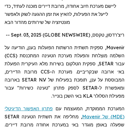
ליישם מערכת חיוב אחודה, מרובת דיירים מוכנה לעתיד, כדי
לייעל את הפעילות, להאיץ את זמן ההגעה לשוק ולאפשר
מונטיזציה של שירותים מהדור הבא
ריצ'רדסון, טקסס, Sept. 03, 2025 (GLOBE NEWSWIRE) --
Mavenir
, ספקית תשתית הרשתות הפועלות בענן, הודיעה על
השלמה מוצלחת והפעלת מערכת הטעינה המתכנסת (
CCS
)
עבור
SETAR
, ספקית הטלקום בשירות מלא העיקרית הפועלת
באי ארובה שבקריביים. מערכת ה-
CCS
מרובת הדיירים,
המבוססת על ענן, תומכת בפעילות של
SETAR N.V
בארובה
ומאפשרת ל-
SETAR
לספק פתרון "טעינה כשירות" עבור
מפעילת הסלולר
KLA
באי השכן בונייר.
המערכת הממוקדת, המועצמת עם
פתרון האפשור הדיגיטלי
(
MDE
) של
Mavenir
, מחליפה את תשתית הטעינה
SETAR
שפעלה באופן מוגדר באי במערכת אחודה מרובת דיירים.