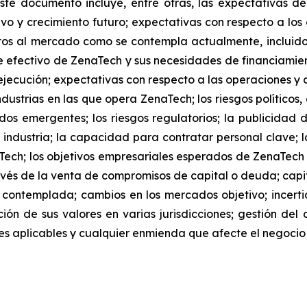
ste documento incluye, entre otras, las expectativas de
tivo y crecimiento futuro; expectativas con respecto a los
s al mercado como se contempla actualmente, incluidos
 efectivo de ZenaTech y sus necesidades de financiamien
jecución; expectativas con respecto a las operaciones y co
dustrias en las que opera ZenaTech; los riesgos políticos
os emergentes; los riesgos regulatorios; la publicidad 
 industria; la capacidad para contratar personal clave; l
Tech; los objetivos empresariales esperados de ZenaTec
és de la venta de compromisos de capital o deuda; capita
 contemplada; cambios en los mercados objetivo; ince
ación de sus valores en varias jurisdicciones; gestión del
iones aplicables y cualquier enmienda que afecte el negoc