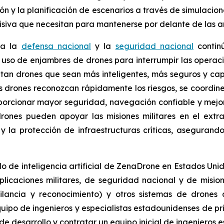
ón y la planificación de escenarios a través de simulacion
isiva que necesitan para mantenerse por delante de las 
 a la
defensa nacional
y la
seguridad nacional
contin
el uso de enjambres de drones para interrumpir las operac
an drones que sean más inteligentes, más seguros y cap
os drones reconozcan rápidamente los riesgos, se coordin
orcionar mayor seguridad, navegación confiable y mejor 
rones pueden apoyar las misiones militares en el extr
 y la protección de infraestructuras críticas, asegura
 de inteligencia artificial de ZenaDrone en Estados Unid
icaciones militares, de seguridad nacional y de mision
ilancia y reconocimiento) y otros sistemas de drones co
ipo de ingenieros y especialistas estadounidenses de pr
de desarrollo y contratar un equipo inicial de ingenieros 