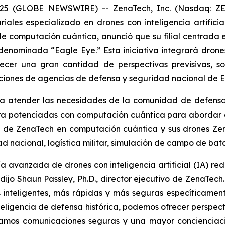
025 (GLOBE NEWSWIRE) -- ZenaTech, Inc. (Nasdaq: ZE
ales especializado en drones con inteligencia artifici
e computación cuántica, anunció que su filial centrada e
enominada “Eagle Eye.” Esta iniciativa integrará drones c
ecer una gran cantidad de perspectivas previsivas, s
iones de agencias de defensa y seguridad nacional de E
ra atender las necesidades de la comunidad de defensa
ora potenciadas con computación cuántica para abordar de
D de ZenaTech en computación cuántica y sus drones Ze
nacional, logística militar, simulación de campo de bata
a avanzada de drones con inteligencia artificial (IA) re
ijo Shaun Passley, Ph.D., director ejecutivo de ZenaTech.
 inteligentes, más rápidas y más seguras específicame
eligencia de defensa histórica, podemos ofrecer perspecti
tizamos comunicaciones seguras y una mayor concienciac