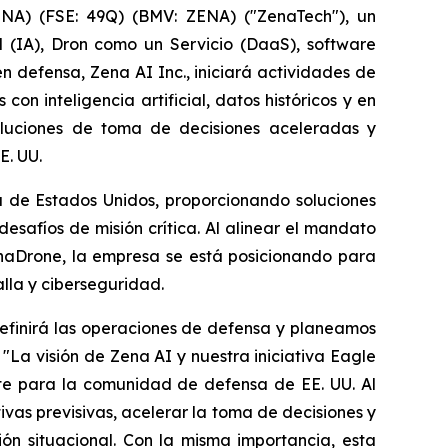
NA) (FSE: 49Q) (BMV: ZENA) ("ZenaTech"), un
al (IA), Dron como un Servicio (DaaS), software
n defensa, Zena AI Inc., iniciará actividades de
on inteligencia artificial, datos históricos y en
oluciones de toma de decisiones aceleradas y
E. UU.
 de Estados Unidos, proporcionando soluciones
safíos de misión crítica. Al alinear el mandato
naDrone, la empresa se está posicionando para
lla y ciberseguridad.
definirá las operaciones de defensa y planeamos
 "La visión de Zena AI y nuestra iniciativa Eagle
nte para la comunidad de defensa de EE. UU. Al
vas previsivas, acelerar la toma de decisiones y
ión situacional. Con la misma importancia, esta