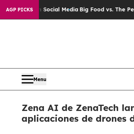
s on Social Media
Big Food vs. The People. Big F
AGP PICKS
Menu
Zena AI de ZenaTech lan
aplicaciones de drones 