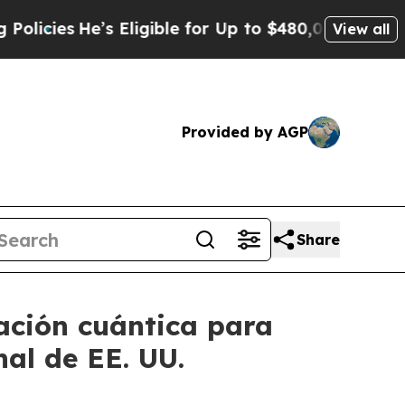
e’s Eligible for Up to $480,000 After Being Wron
View all
Provided by AGP
Share
ación cuántica para
al de EE. UU.