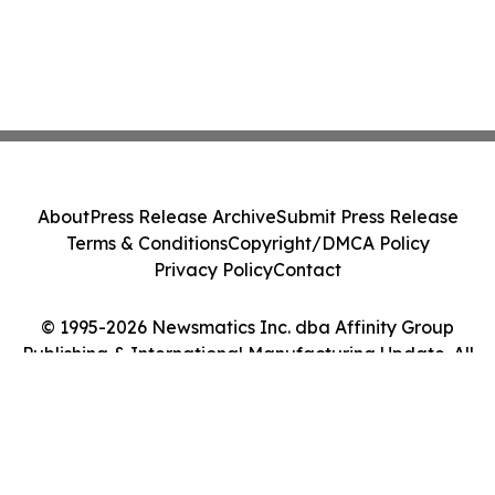
About
Press Release Archive
Submit Press Release
Terms & Conditions
Copyright/DMCA Policy
Privacy Policy
Contact
© 1995-2026 Newsmatics Inc. dba Affinity Group
Publishing & International Manufacturing Update. All
Rights Reserved.
Cookie Settings / Your Privacy Choices