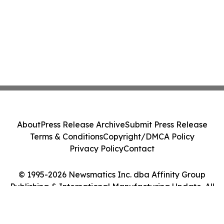
About
Press Release Archive
Submit Press Release
Terms & Conditions
Copyright/DMCA Policy
Privacy Policy
Contact
© 1995-2026 Newsmatics Inc. dba Affinity Group
Publishing & International Manufacturing Update. All
Rights Reserved.
Cookie Settings / Your Privacy Choices