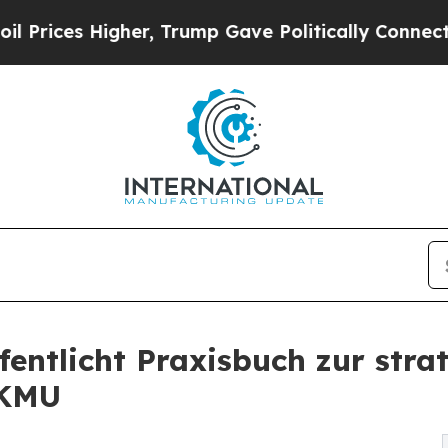
, Trump Gave Politically Connected oil Companie
ntlicht Praxisbuch zur stra
 KMU