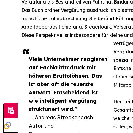
Vergütung als Bestandteil von Führung, Bindung
Das Buch ordnet Vergütung ausdrücklich als stra
monatliche Lohnabrechnung. Sie berührt Führung
Arbeitgeberpositionierung, Steuerlogik, Versor
Diese Perspektive ist insbesondere für kleine u
verfüge
Vergütu
Viele Unternehmer reagieren
speziali
auf Fachkräftedruck mit
Entschei
höheren Bruttolöhnen. Das
stehen s
ist aber oft die teuerste
Mitarbei
Antwort. Entscheidend ist
wie intelligent Vergütung
Der Leit
strukturiert wird.”
Gesamtar
— Andreas Streckenbach -
welche 
Autor und
sollen, 