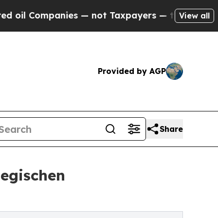
s — not Taxpayers — the Chance to Cash in on Pu
View all
Provided by AGP
Share
tegischen