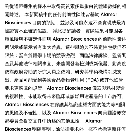
夠從遙距採集的樣本中取得高質素多重蛋白質體學數據的相
關陳述。 本新聞稿中的任何前瞻性陳述皆基於 Alamar
Biosciences 目前的預期，並涉及可能永遠不會實現或最終
被證實不正確的假設。 謹此提醒讀者，實際結果可能因各
種風險與不確定性而與 Alamar Biosciences 的前瞻性陳述
所明示或暗示者有重大差異。這些風險與不確定性包括但不
限於：蛋白質體學市場的競爭激烈、面臨法律訴訟、監管調
查及其他法律相關事宜、未能開發新檢測或新儀器、對高度
依靠政府資助的研究人員之依賴、研究與學術機構削減支
出、產品可能受到美國食品藥物管理局 (FDA) 或其他監管
要求更嚴厲的規管、Alamar Biosciences 儀器與耗材製造
的複雜性、未能取得未來臨床或診斷用途產品的上市許可、
Alamar Biosciences 在保護其智識產權方面的能力等相關
的風險及不確性，以及 Alamar Biosciences 向美國證券交
易委員會提交文件中所述的其他風險。 Alamar
Biosciences 明確聲明，除法律要求外，概不承擔更新任何