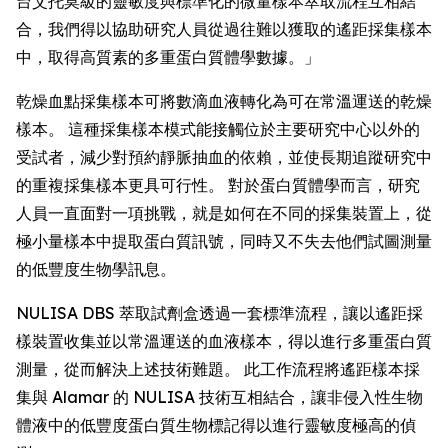
台艾托莫級的靈敏度與標準化的微量樣本萃取流程互相結
合，我們得以協助研究人員從過往難以獲取的遙距採集樣本
中，取得高質素的多重蛋白質體學數據。」
乾燥血點採集樣本可將數滴血液轉化為可在常溫運送的乾燥
樣本。 這種採集樣本模式能接觸位於主要研究中心以外的
受試者，減少對預約靜脈抽血的依賴，並使長期追蹤研究中
的重複採集樣本更具可行性。 對於蛋白質體學而言，研究
人員一直面對一項挑戰，就是如何在不同的採集裝置上，從
極小量樣本中提取蛋白質訊號，同時又不失去他們試圖測量
的低豐度生物學訊息。
NULISA DBS 萃取試劑盒透過一套標準流程，讓以遙距採
樣裝置收集並以常溫運送的血液樣本，得以進行多重蛋白質
測量，從而解決上述技術難題。 此工作流程將遙距樣本採
集與 Alamar 的 NULISA 技術互相結合，讓非侵入性生物
體液中的低豐度蛋白質生物標記得以進行靈敏度極高的偵