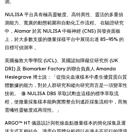
測。
NULISA 平台具有極高靈敏度、高特異性、靈活的多重偵
測能力、寬廣的動態範圍和自動化工作流程。 在驗證研究
中，Alamar 於其 NULISA 中樞神經 (CNS) 與發炎面板
上，於大多數支援的微量採樣平台中展現出達 85–95% 的
目標可偵測率 。
英國倫敦大學學院 (UCL)、英國認知障礙症研究所 (UK
DRI) 及 Biomarker Factory 的聯合負責人 Amanda
Heslegrave 博士說：「從指尖血液樣本中產生優質蛋白質
體數據的能力，對於人群研究和縱向研究而言是一項變革性
技術。 像 NULISA DBS 萃取試劑盒這樣的標準萃取流
程，使微量採集樣本能夠實際整合到遙距採集流程中，而無
需犧牲靈敏度或再現性。」
ARGO™ HT 儀器設計與乾燥血點微量樣本的簡化採集及運
送方式互相結合，讓蛋白質體分析得以在過去不可行的環境