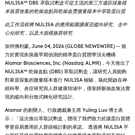
NULISA™ DBS 萃取試劑盒可從主流的第三方遙距採集樣
本裝置收集的乾燥血點與乾燥血漿微量樣本中萃取蛋白質
此工作流程將 NULISA 的應用範圍擴展至縱向研究、去中
心化研究，以及大規模族群研究
加州佛利蒙, June 04, 2026 (GLOBE NEWSWIRE) -- 致
力於實現疾病最早期偵測的精準蛋白質體學頂尖機構
Alamar Biosciences, Inc. (Nasdaq: ALMR)，今天推出了
NULISA™ 乾燥血點 (DBS) 萃取試劑盒，讓研究人員能夠
對家居採集的微量樣本進行 NULISA 檢驗，藉此開啟在神
經科學、炎症研究與人群健康領域中，僅靠靜脈抽血無法實
現的縱向和分散式轉化研究設計。
Alamar 的創辦人、行政總裁兼主席 Yuling Luo 博士表
示：「這次推出萃取試劑盒，體現了我們致力於讓蛋白質體
學更容易應用於人群篩檢計劃的承諾。 透過將 NULISA 平